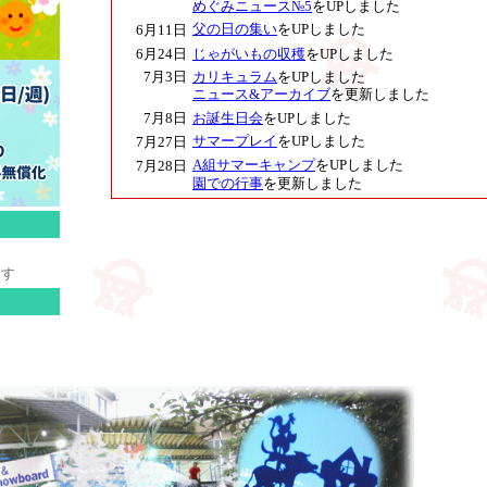
めぐみニュース№5
をUPしました
父の日の集い
をUPしました
6月11日
6月24日
じゃがいもの収穫
をUPしました
7月3日
カリキュラム
をUPしました
ニュース&アーカイブ
を更新しました
7月8日
お誕生日会
をUPしました
サマープレイ
をUPしました
7月27日
A組サマーキャンプ
をUPしました
7月28日
園での行事
を更新しました
ます