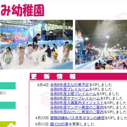
令和8年度主な行事予定
をUPしました
9月4日
令和8年度プレイルーム
をUPしました
園の
令和8年度土曜プレイルーム
をUPしました
令和8年度サマープレイルーム
をUPしました
令和8年度入園案内ダイジェスト
をUPしました
令和8年度サンデー教室のご案内
をUPしました
令和8年度おけいこ教室のご案内
をUPしました
4月23日
避難訓練&バス非常ボタンの練習
をUPしまし
6月11日
園での行事
を更新しました